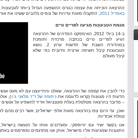
ההרצאה הוכיחה את עצמה כגורם ההשפעה הגדול ביותר לטבעונות.
באפריל 2011
, התקבלו מאות עדויות של צופים נלהבים ששינו את אורך
מגמת הטבעונות מגיעה לפריים טיים
ב-14 ביולי 2012, האימפקט המדהים של ההרצאה
הגיע לפריים טיים בכתבה מרכזית ותומכת
במהדורת השבת של חדשות ערוץ 2. נושא
הטבעונות קיבל חשיפה ארצית וחיובית כפי שלא
קיבל מעולם.
כדי להבין את קסמה של ההרצאה, שאלנו והתייעצנו עם לא מעט אנשי
הדעות היו מגוונות (קראו לדוגמה את
ניתוחה של ד”ר מלאני ג’וי
), אול
– מדובר בהרצאה מטלטלת בעלת פוטנציאל אדיר להשפיע על אנשים לעב
ואכן, עד היום צפו בהרצאה מאות אלפי ישראלים, אשר רבים מהם לא
נטולת אכזריות.
אנו בקשר ישיר עם יורופסקי, ומעדכנים אותו על הנעשה בישראל, 
התגובות שמגיעות אליו מישראל, אותן אנו מתרגמים ומפרסמים באתר