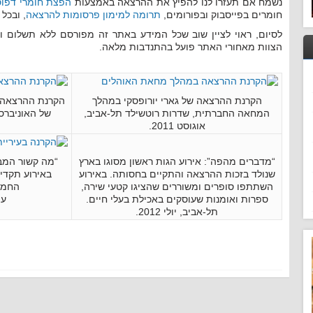
נשמח אם תעזרו לנו להפיץ את ההרצאה באמצעות
הפצת חומרי דפוס
חומרים בפייסבוק ובפורומים,
תרומה למימון פרסומות להרצאה
, ובכל
לסיום, ראוי לציין שוב שכל המידע באתר זה מפורסם ללא תשלום וב
הצוות מאחורי האתר פועל בהתנדבות מלאה.
הקרנת ההרצאה של גארי יורופסקי במהלך
הקרנת ההרצאה ש
המחאה החברתית, שדרות רוטשילד תל-אביב,
של האוניברסיט
אוגוסט 2011.
“מדברים מהפה”: אירוע הגות ראשון מסוגו בארץ
“מה קשור המב
שנולד בזכות ההרצאה והתקיים בחסותה. באירוע
באירוע תקדימ
השתתפו סופרים ומשוררים שהציגו קטעי שירה,
החמור
ספרות ואומנות שעוסקים באכילת בעלי חיים.
עי
תל-אביב, יולי 2012.