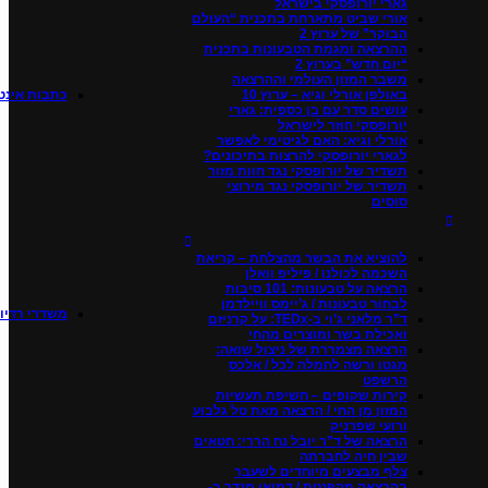
גארי יורופסקי בישראל
אורי שביט מתארחת בתכנית “העולם
הבוקר” של ערוץ 2
ההרצאה ומגמת הטבעונות בתכנית
“יום חדש” בערוץ 2
משבר המזון העולמי וההרצאה
באולפן אורלי וגיא – ערוץ 10
כתבות אינט
עושים סדר עם בן כספית: גארי
יורופסקי חוזר לישראל
אורלי וגיא: האם לגיטימי לאפשר
לגארי יורופסקי להרצות בתיכונים?
תשדיר של יורופסקי נגד חוות מזור
תשדיר של יורופסקי נגד מירוצי
סוסים
להוציא את הבשר מהצלחת – קריאת
השכמה לכולנו / פיליפ וואלן
הרצאה על טבעונות: 101 סיבות
לבחור טבעונות / ג’יימס וויילדמן
משדרי רדיו
ד”ר מלאני ג’וי ב-TEDx: על קרניזם
ואכילת בשר ומוצרים מהחי
הרצאה מצמררת של ניצול שואה:
מגטו ורשה לחמלה לכל / אלכס
הרשפט
קירות שקופים – חשיפת תעשיות
המזון מן החי / הרצאה מאת טל גלבוע
ורועי שפרניק
הרצאה של ד”ר יובל נח הררי: חטאים
שבין חיה לחברתה
צלף מבצעים מיוחדים לשעבר
בהרצאה מהפנטת / דמיאן מנדר ב-