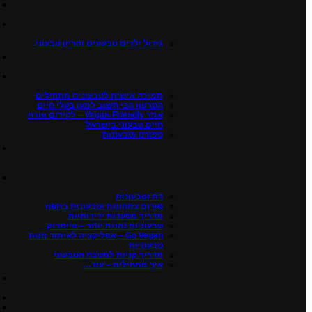
גידול ילדים טבעונים והריון טבעוני
תמיכה אישית לטבעונים מתחילים
הסרטון הכי חשוב למען בעלי חיים
אתר Vegan-Friendly – לקידום אורח
חיים טבעוני בישראל
ספורט וטבעונות
דת וטבעונות
פורום צמחונות וטבעונות בתפוז
מדריך מסעדות ידידותיות
טבעוניות נהנות יותר – פייסבוק
Go Vegan – אפליקציה לאיתור מנות
טבעוניות
מדריך קניות למטבח הטבעוני
איך מתחילים – עוד…