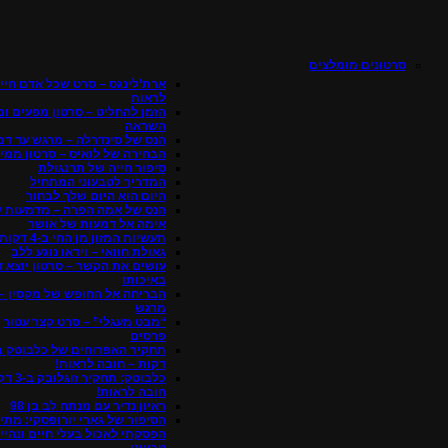
סרטונים מומלצים
ארת’לינגס – סרט שכל אדם חיי
לראות
הזמן להחליט – סרטון מפעים ומ
השראה
הנס של סינדרלה – מרגש עד דמ
הבחירה של לואיס – סרטון ממיס
סיפור חייה של תרנגולת
המדריך לטבעוני המתחיל
היום הוא היום שלך לבחור
הנס של אמה הפרה – מדמעות 
אימה אל דמעות של אושר
תעשיות המזון מן החי ב-4 דקות
גאולת חוואי – וידאו נוגע ללב
עושים את הקשר – סרטון יוצא ד
באיכותו
הבריחה אל החופש של מקסין –
מרגש
“מבט מעגלי” – סרט קצר עטור
פרסים
דקות – חובה לראות!
כלבוטק: תחקי
חובה לראות!
ראיון נדיר עם מנתח לב בן 98
הסיפור של גארי יורופסקי: מתי
הפסקתי לאכול בעלי חיים ונהיי