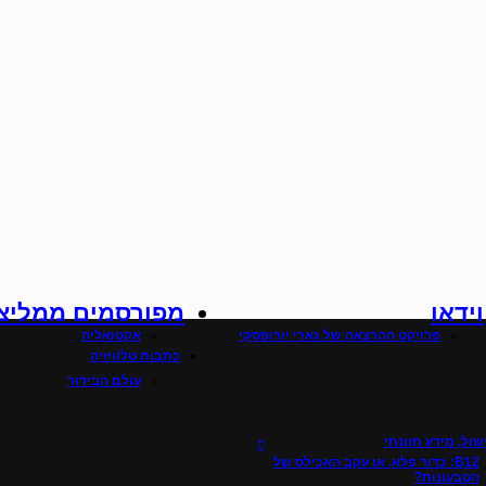
וידאו
מפורסמים ממליצ
פרויקט ההרצאה של גארי יורופסקי
אקטואליה
כתבות טלוויזיה
עולם הבידור
ול, מידע תזונתי
B12: כדור פלא, או עקב האכילס של
הטבעונות?