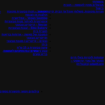
משפחתי
מבשלים מחוץ לקופסה – תכנית
בישול
חנויות מקוונות, משלוחי אוכל עד הבית, קייטרינג ועוד…
טבעטוב – חנות טבעונית מקוונת
חולצות מן הצומח
Vegan Spotting – אפליקציה
אינטרנטית לאיתור מנות טבעוניות
Nectar – קייטרינג טבעוני
Bike Bakery – עוגות טבעוניות
תוצרת בית
המטבח של מאשה – ארוחות בריאות
וקייטרינג טבעוני
נבטים – קייטרינג / מטבח טבעוני
ביתי
פיצה טבעונית ב 15 ש”ח
אנשי ציבור מגיבים להרצאה
טבעוני וטעים – מכירת אוכל טבעוני,
בריא וטעים
עמותות לזכויות בעלי חיים
האתר של גארי יורופסקי –
adaptt.org (באנגלית)
צילומים וקטעי תקשורת נוספים