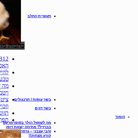
תעשיית החלב
כתבות מו
האכי
להיש
טבעו
מה ש
ויטמין
ציטו
בשר עופות / תרנגולים
וזכו
בשר דגים
תזונ
הומור
תפרי
מה לעזאזל הולך בסופרמרקט
בברזיל? מתיחה יוצאת דופן
זהבי עצבני – גרסת רחוב סומסו
קורע מצחוק!!