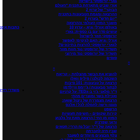
גארי יורופסקי בישראל
אורי שביט מתארחת בתכנית “העולם
הבוקר” של ערוץ 2
ההרצאה ומגמת הטבעונות בתכנית
“יום חדש” בערוץ 2
משבר המזון העולמי וההרצאה
באולפן אורלי וגיא – ערוץ 10
כתבות אינט
עושים סדר עם בן כספית: גארי
יורופסקי חוזר לישראל
אורלי וגיא: האם לגיטימי לאפשר
לגארי יורופסקי להרצות בתיכונים?
תשדיר של יורופסקי נגד חוות מזור
תשדיר של יורופסקי נגד מירוצי
סוסים
להוציא את הבשר מהצלחת – קריאת
השכמה לכולנו / פיליפ וואלן
הרצאה על טבעונות: 101 סיבות
לבחור טבעונות / ג’יימס וויילדמן
משדרי רדיו
ד”ר מלאני ג’וי ב-TEDx: על קרניזם
ואכילת בשר ומוצרים מהחי
הרצאה מצמררת של ניצול שואה:
מגטו ורשה לחמלה לכל / אלכס
הרשפט
קירות שקופים – חשיפת תעשיות
המזון מן החי / הרצאה מאת טל גלבוע
ורועי שפרניק
הרצאה של ד”ר יובל נח הררי: חטאים
שבין חיה לחברתה
צלף מבצעים מיוחדים לשעבר
בהרצאה מהפנטת / דמיאן מנדר ב-