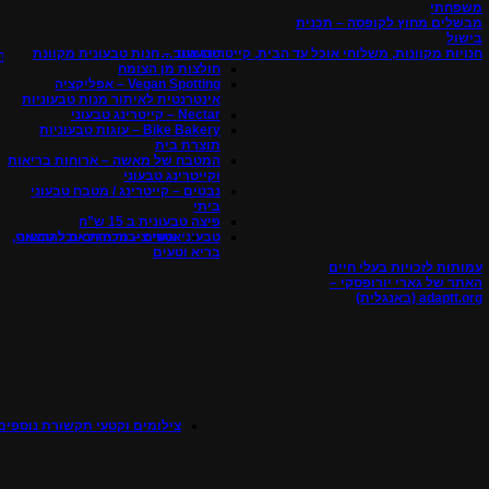
משפחתי
מבשלים מחוץ לקופסה – תכנית
בישול
חנויות מקוונות, משלוחי אוכל עד הבית, קייטרינג ועוד…
טבעטוב – חנות טבעונית מקוונת
חולצות מן הצומח
Vegan Spotting – אפליקציה
אינטרנטית לאיתור מנות טבעוניות
Nectar – קייטרינג טבעוני
Bike Bakery – עוגות טבעוניות
תוצרת בית
המטבח של מאשה – ארוחות בריאות
וקייטרינג טבעוני
נבטים – קייטרינג / מטבח טבעוני
ביתי
פיצה טבעונית ב 15 ש”ח
אנשי ציבור מגיבים להרצאה
טבעוני וטעים – מכירת אוכל טבעוני,
בריא וטעים
עמותות לזכויות בעלי חיים
האתר של גארי יורופסקי –
adaptt.org (באנגלית)
צילומים וקטעי תקשורת נוספים