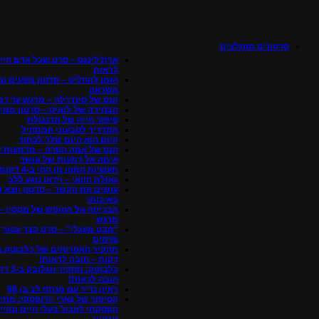
סרטונים מומלצים
ארת’לינגס – סרט שכל אדם חיי
לראות
הזמן להחליט – סרטון מפעים ומ
השראה
הנס של סינדרלה – מרגש עד דמ
הבחירה של לואיס – סרטון ממיס
סיפור חייה של תרנגולת
המדריך לטבעוני המתחיל
היום הוא היום שלך לבחור
הנס של אמה הפרה – מדמעות 
אימה אל דמעות של אושר
תעשיות המזון מן החי ב-4 דקות
גאולת חוואי – וידאו נוגע ללב
עושים את הקשר – סרטון יוצא ד
באיכותו
הבריחה אל החופש של מקסין –
מרגש
“מבט מעגלי” – סרט קצר עטור
פרסים
דקות – חובה לראות!
כלבוטק: תחקי
חובה לראות!
ראיון נדיר עם מנתח לב בן 98
הסיפור של גארי יורופסקי: מתי
הפסקתי לאכול בעלי חיים ונהיי