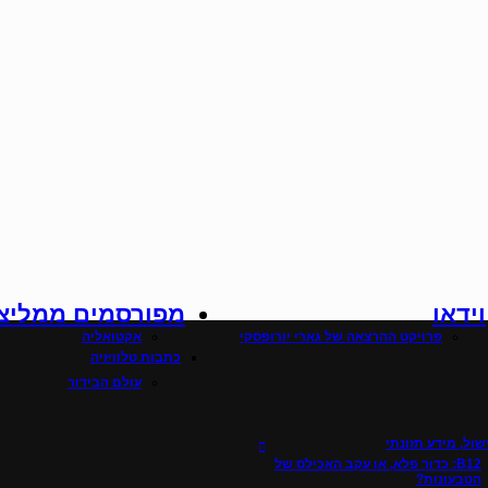
וידאו
מפורסמים ממליצ
פרויקט ההרצאה של גארי יורופסקי
אקטואליה
כתבות טלוויזיה
עולם הבידור
ול, מידע תזונתי
B12: כדור פלא, או עקב האכילס של
הטבעונות?