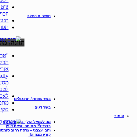
ויטמין
ציטו
וזכו
תעשיית החלב
תזונ
תפרי
תזונה, מו
"טבע
הבלו
אורי
מסעד
לטבע
לאכו
בשר עופות / תרנגולים
מתכו
בשר דגים
סקיר
הומור
מה לעזאזל הולך בסופרמרקט
בברזיל? מתיחה יוצאת דופן
זהבי עצבני – גרסת רחוב סומסו
קורע מצחוק!!