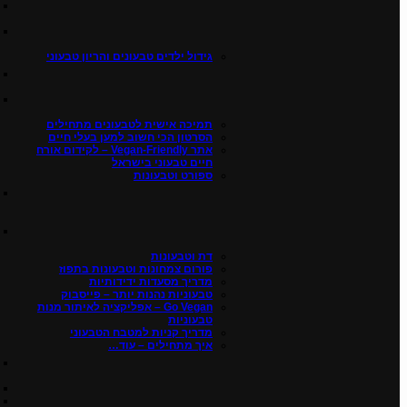
גידול ילדים טבעונים והריון טבעוני
תמיכה אישית לטבעונים מתחילים
הסרטון הכי חשוב למען בעלי חיים
אתר Vegan-Friendly – לקידום אורח
חיים טבעוני בישראל
ספורט וטבעונות
דת וטבעונות
פורום צמחונות וטבעונות בתפוז
מדריך מסעדות ידידותיות
טבעוניות נהנות יותר – פייסבוק
Go Vegan – אפליקציה לאיתור מנות
טבעוניות
מדריך קניות למטבח הטבעוני
איך מתחילים – עוד…