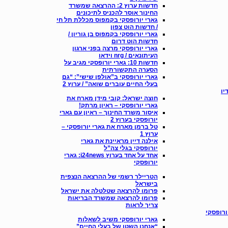
חדשות ערוץ 2: ההרצאה שמשרד
החינוך אוסר להכניס לתיכונים
גארי יורופסקי בקמפוס מכללת תל חי
/ חדשות הוט צפון
גארי יורופסקי בקמפוס בן גוריון /
חדשות הוט דרום
גארי יורופסקי מרצה בפני ארגון
העיתונאים / nrg וידאו
חדשות 10: גארי יורופסקי מגיב על
הסערה התקשורתית
גארי יורופסקי ב”אולפן שישי”: “גם
בעלי החיים עוברים שואה” / ערוץ 2
יו
חוצה ישראל: קובי מידן מארח את
גארי יורופסקי – ראיון מרתק!
איסור משרד החינוך – ראיון עם גארי
יורופסקי בערוץ 2
טל ברמן מארח את גארי יורופסקי –
ערוץ 1
אילנה דיין מראיינת את גארי
יורופסקי בגלי צה”ל
אחד על אחד בערוץ i24news: גארי
יורופסקי
הטריילר רשמי של ההרצאה הנצפית
בישראל
פרומו להרצאה שטלטלה את ישראל
פרומו להרצאה שמשרד הבריאות
צריך לראות
ורופסקי
גארי יורופסקי משיב לשאלות
“אנחנו השטן של בעלי החיים”