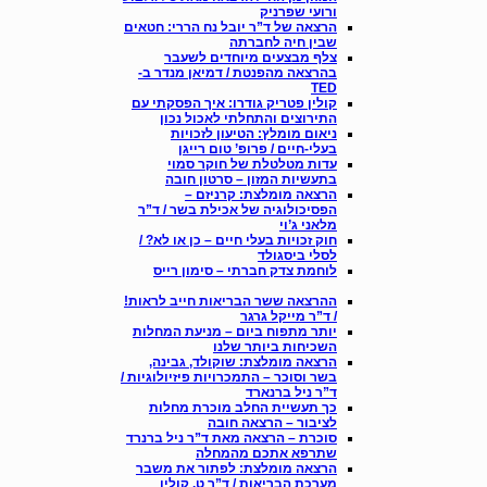
ורועי שפרניק
הרצאה של ד”ר יובל נח הררי: חטאים
שבין חיה לחברתה
צלף מבצעים מיוחדים לשעבר
בהרצאה מהפנטת / דמיאן מנדר ב-
TED
קולין פטריק גודרו: איך הפסקתי עם
התירוצים והתחלתי לאכול נכון
ניאום מומלץ: הטיעון לזכויות
בעלי-חיים / פרופ’ טום רייגן
עדות מטלטלת של חוקר סמוי
בתעשיות המזון – סרטון חובה
הרצאה מומלצת: קרניזם –
הפסיכולוגיה של אכילת בשר / ד”ר
מלאני ג’וי
חוק זכויות בעלי חיים – כן או לא? /
לסלי ביסגולד
לוחמת צדק חברתי – סימון רייס
ההרצאה ששר הבריאות חייב לראות!
/ ד”ר מייקל גרגר
יותר מתפוח ביום – מניעת המחלות
השכיחות ביותר שלנו
הרצאה מומלצת: שוקולד, גבינה,
בשר וסוכר – התמכרויות פיזיולוגיות /
ד”ר ניל ברנארד
כך תעשיית החלב מוכרת מחלות
לציבור – הרצאה חובה
סוכרת – הרצאה מאת ד”ר ניל ברנרד
שתרפא אתכם מהמחלה
הרצאה מומלצת: לפתור את משבר
מערכת הבריאות / ד”ר ט. קולין