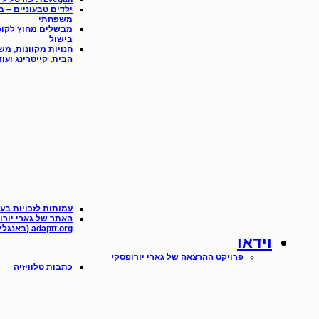
ילדים טבעוניים – ב
משפחתי
מבשלים מחוץ לקופ
בישול
חנויות מקוונות, מש
הבית, קייטרינג ועו
עמותות לזכויות בעל
האתר של גארי יורו
adaptt.org (באנגלית)
וידאו
פרויקט ההרצאה של גארי יורופסקי
כתבות טלוויזיה