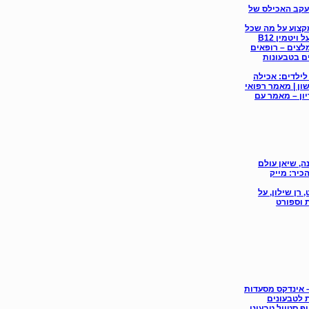
או עקב האכילס של
 אנשי מקצוע על מה שכל
ויטמין B12
לצים – רופאים
ם בטבעונות
לילדים: אכילה
ון | מאמר רפואי
יון – מאמר עם
, טבעוני 21 שנה, שיאן עולם
הכיר: מייק
רן שילון, על
ת וספורט
 אינדקס מסעדות
ת לטבעונים