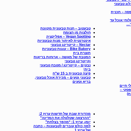
לוג טבעוני
סה – תכנית
לוחי אוכל עד
ד…
טבעטוב – חנות טבעונית מקוונת
חולצות מן הצומח
Vegan Spotting – אפליקציה
אינטרנטית לאיתור מנות טבעוניות
Nectar – קייטרינג טבעוני
Bike Bakery – עוגות טבעוניות
תוצרת בית
המטבח של מאשה – ארוחות בריאות
וקייטרינג טבעוני
נבטים – קייטרינג / מטבח טבעוני
ביתי
פיצה טבעונית ב 15 ש”ח
טבעוני וטעים – מכירת אוכל טבעוני,
בריא וטעים
י חיים
פסקי –
מהדורת שבת של חדשות ערוץ 2:
“ההרצאה שטלטלה את המדינה”
יומן, ערוץ 1: “מהפך בצלחת”
‫‫למה כולם עוברים לטבעונות – כתבה
של ערוץ 1‬