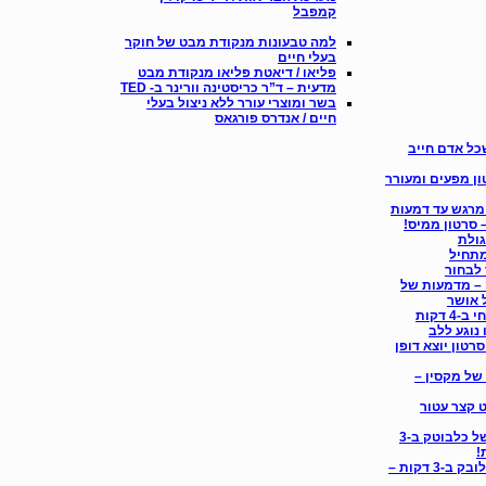
קמפבל
למה טבעונות מנקודת מבט של חוקר
בעלי חיים
פליאו / דיאטת פליאו מנקודת מבט
מדעית – ד”ר כריסטינה וורינר ב- TED
בשר ומוצרי עורר ללא ניצול בעלי
חיים / אנדרס פורגאס
כל אדם חייב
ון מפעים ומעורר
מרגש עד דמעות
 סרטון ממיס!
גולת
מתחיל
 לבחור
– מדמעות של
 אושר
 דקות
 נוגע ללב
רטון יוצא דופן
של מקסין –
 קצר עטור
תחקיר האפרוחים של כלבוטק ב-3
!
כלבוטק: תחקיר זוגלובק ב-3 דקות –