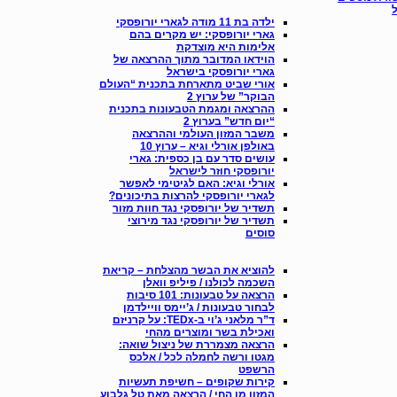
ילדה בת 11 מודה לגארי יורופסקי
גארי יורופסקי: יש מקרים בהם
אלימות היא מוצדקת
הוידאו המדובר מתוך ההרצאה של
גארי יורופסקי בישראל
אורי שביט מתארחת בתכנית “העולם
הבוקר” של ערוץ 2
ההרצאה ומגמת הטבעונות בתכנית
“יום חדש” בערוץ 2
משבר המזון העולמי וההרצאה
באולפן אורלי וגיא – ערוץ 10
עושים סדר עם בן כספית: גארי
יורופסקי חוזר לישראל
אורלי וגיא: האם לגיטימי לאפשר
לגארי יורופסקי להרצות בתיכונים?
תשדיר של יורופסקי נגד חוות מזור
תשדיר של יורופסקי נגד מירוצי
סוסים
להוציא את הבשר מהצלחת – קריאת
השכמה לכולנו / פיליפ וואלן
הרצאה על טבעונות: 101 סיבות
לבחור טבעונות / ג’יימס וויילדמן
ד”ר מלאני ג’וי ב-TEDx: על קרניזם
ואכילת בשר ומוצרים מהחי
הרצאה מצמררת של ניצול שואה:
מגטו ורשה לחמלה לכל / אלכס
הרשפט
קירות שקופים – חשיפת תעשיות
המזון מן החי / הרצאה מאת טל גלבוע