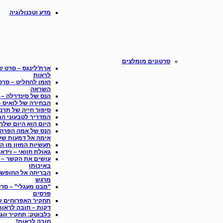
מדע וטכנולוגיה
סרטונים מומלצים
ארת’לינגס – סרט ש
לראות
הזמן להחליט – סרט
השראה
הנס של סינדרלה – 
הבחירה של לואיס –
סיפור חייה של תרנ
המדריך לטבעוני ה
היום הוא היום שלך
הנס של אמה הפרה 
אימה אל דמעות של
תעשיות המזון מן החי ב-4
גאולת חוואי – וידאו
עושים את הקשר – ס
באיכותו
הבריחה אל החופש 
מרגש
“מבט מעגלי” – סרט
פרסים
דקות – חובה לראות
חובה לראות!