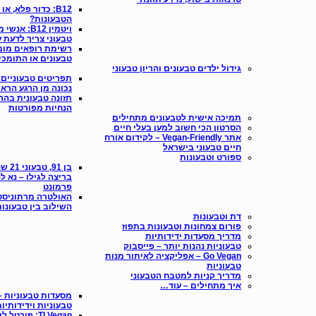
B12: כדור פלא, 
הטבעונות?
ויטמין B12:
טבעוני צריך לדעת על 
רשימת רופאים מומ
טבעונים או התומכי
גידול ילדים טבעונים והריון טבעוני
תפריטים טבעוניים 
נכונה מן הרגע הראש
תזונה טבעונית בהר
הנחיות מפורטות
תמיכה אישית לטבעונים מתחילים
הסרטון הכי חשוב למען בעלי חיים
אתר Vegan-Friendly – לקידום אורח
חיים טבעוני בישראל
ספורט וטבעונות
בן 91
בריצה לגילו – נא ל
פרמונט
האולטרה מרתוניסט, 
השילוב בין טבעונו
דת וטבעונות
פורום צמחונות וטבעונות בתפוז
מדריך מסעדות ידידותיות
טבעוניות נהנות יותר – פייסבוק
Go Vegan – אפליקציה לאיתור מנות
טבעוניות
מדריך קניות למטבח הטבעוני
איך מתחילים – עוד…
מסעדות טבעוניות –
טבעוניות וידידותיו
TLVegan: פורטל לייף סטייל טבעוני