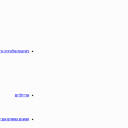
ראיונות טלוויזיה ורד
טריילרים
קטעים נוספים עם י