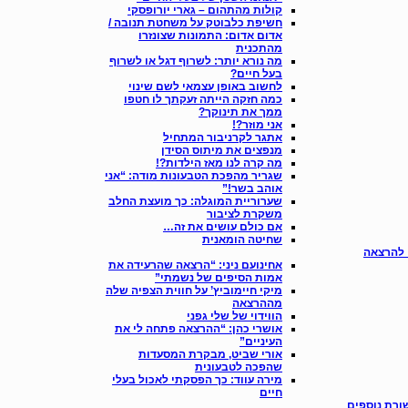
קולות מהתהום – גארי יורופסקי
חשיפת כלבוטק על משחטת תנובה /
אדום אדום: התמונות שצונזרו
מהתכנית
מה נורא יותר: לשרוף דגל או לשרוף
בעל חיים?
‫לחשוב באופן עצמאי לשם שינוי
כמה חזקה הייתה זעקתך לו חטפו
ממך את תינוקך?
אני מוזר?!
אתגר לקרניבור המתחיל
מנפצים את מיתוס הסידן
מה קרה לנו מאז הילדות?!
שגריר מהפכת הטבעונות מודה: “אני
אוהב בשר!”
שערוריית המוגלה: כך מועצת החלב
משקרת לציבור
אם כולם עושים את זה…
שחיטה הומאנית
 להרצאה
אחינועם ניני: “הרצאה שהרעידה את
אמות הסיפים של נשמתי”
מיקי חיימוביץ’ על חווית הצפיה שלה
מההרצאה
הווידוי של שלי גפני
אושרי כהן: “ההרצאה פתחה לי את
העיניים”
אורי שביט, מבקרת המסעדות
שהפכה לטבעונית
מירה עווד: כך הפסקתי לאכול בעלי
חיים
ורת נוספים