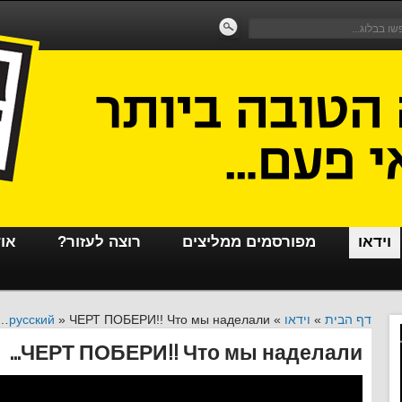
וידאו
מפורסמים ממליצים
רוצה לעזור?
או
דף הבית
»
וידאו
»
ЧЕРТ ПОБЕРИ!! Что мы наделали…
»
русский
ЧЕРТ ПОБЕРИ!! Что мы наделали…