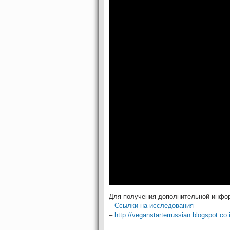
Для получения дополнительной инфо
–
Ссылки на исследования
–
http://veganstarterrussian.blogspot.co.i